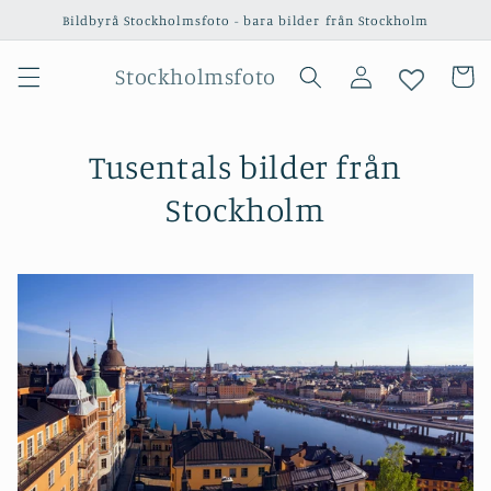
vidare
Bildbyrå Stockholmsfoto - bara bilder från Stockholm
till
innehåll
Logga
Stockholmsfoto
Varukor
in
Tusentals bilder från
Stockholm