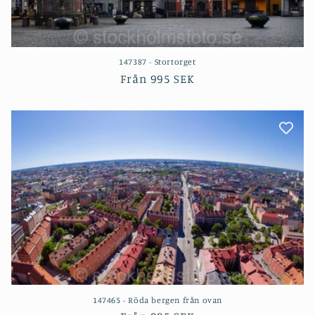
147387 - Stortorget
Ordinarie
Från
995 SEK
pris
147465 - Röda bergen från ovan