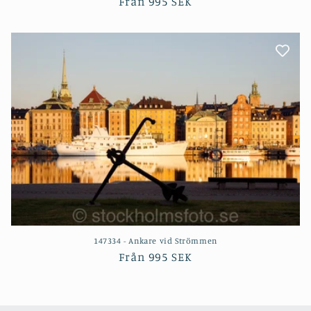
Ordinarie
Från
995 SEK
pris
147334 - Ankare vid Strömmen
Ordinarie
Från
995 SEK
pris