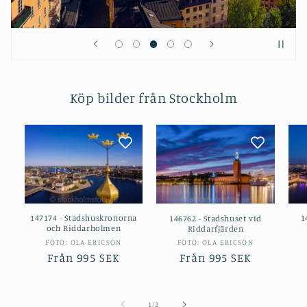
Köp bilder från Stockholm
147174 - Stadshuskronorna
1
146762 - Stadshuset vid
och Riddarholmen
Riddarfjärden
Säljare:
Säljare:
FOTO: OLA ERICSON
FOTO: OLA ERICSON
Ordinarie
Från
995 SEK
Ordinarie
Från
995 SEK
pris
pris
av
1
/
2