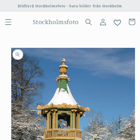
vidare
Bildbyrå Stockholmsfoto - bara bilder från Stockholm
till
innehåll
Logga
Stockholmsfoto
Varukor
in
 vidare till
oduktinformation