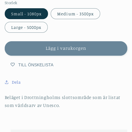
Storlek
Small - 1080px
Medium - 3500px
Large - 5000px
Lägg i varukorgen
TILL ÖNSKELISTA
Dela
Beläget i Drottningholms slottsområde som är listat
som världsarv av Unesco.