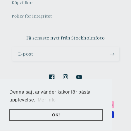
Köpvillkor
Policy för integritet
Få senaste nytt från Stockholmfoto
E-post
Facebook
Instagram
YouTube
Denna sajt använder kakor för bästa
Denna sajt använder kakor för bästa
upplevelse.
upplevelse.
Mer info
Mer info
Betalningsmetoder
OK!
OK!
© 2026,
Stockholmsfoto
Powered by Shopify