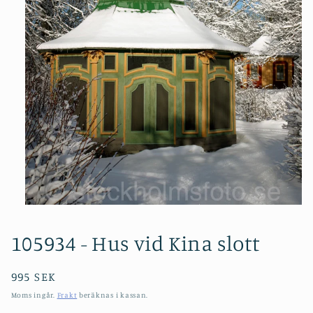
Öppna
mediet
1
105934 - Hus vid Kina slott
i
modalfönster
Ordinarie
995 SEK
pris
Moms ingår.
Frakt
beräknas i kassan.